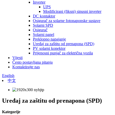
Inverter
UPS
Modificirani (fiksni) sinusni inverter
DC kontaktor
Osigurač za solarne fotonaponske sustave
Solarni SPD
Osigurač
Solarni panel
Preklopno napajanje
Uređaj za zaštitu od prenapona (SPD)
PV solarni konektor
Prijenosni punjač za električna vozila
Vijesti
Često postavljana pitanja
Kontaktirajte nas
English
中文
Uređaj za zaštitu od prenapona (SPD)
Kategorije