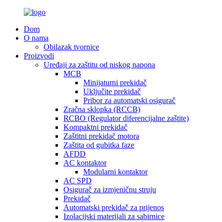
Dom
O nama
Obilazak tvornice
Proizvodi
Uređaji za zaštitu od niskog napona
MCB
Minijaturni prekidač
Uključite prekidač
Pribor za automatski osigurač
Zračna sklopka (RCCB)
RCBO (Regulator diferencijalne zaštite)
Kompaktni prekidač
Zaštitni prekidač motora
Zaštita od gubitka faze
AFDD
AC kontaktor
Modularni kontaktor
AC SPD
Osigurač za izmjeničnu struju
Prekidač
Automatski prekidač za prijenos
Izolacijski materijali za sabirnice