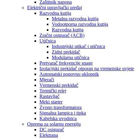
Zaštitnik napona
Električni upravljački uređaj
Razvodna kutija
Metalna razvodna kutija
Vodootporna razvodna kutija
Razvodna kutija
Zračni osigurač (ACB)
Utičnica
Industrijski utikač i utičnica
Zidni prekidač
Modularna utičnica
Pretvarač frekvencije snage
Izolacijski prekidač otporan na vremenske uvjete
Automatski ponovno uklopnik
Mjerači
Vremenski prekidač
Termički relej
Rastavljač
Meki starter
Zvono transformatora
Signalna lampica i tipka
Kabelska uvodnica
Oprema za solarnu energiju
DC osigurač
Elektrana