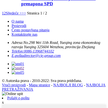
prenapona SPD
1
2
Sljedeće >
>>
Stranica 1 / 2
O nama
Proizvodi
Često postavljana pitanja
Kontaktirajte nas
Adresa:
No.298 Wei 11th Road, Yueqing zona ekonomskog
razvoja Yueqing 325604 Wenzhou, provincija Zhejiang
Telefon:
0086-13968744102
E-pošta
director@cje-group.com
© Autorska prava - 2010-2022: Sva prava pridržana.
Vrući proizvodi
-
Mapa stranice
-
NAJBOLJI BLOG
-
NAJBOLJA
PRETRAŽIVANJA
Pošalji e-poštu
x