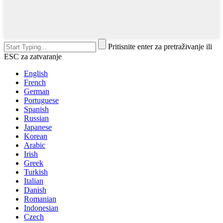
Pritisnite enter za pretraživanje ili
ESC za zatvaranje
English
French
German
Portuguese
Spanish
Russian
Japanese
Korean
Arabic
Irish
Greek
Turkish
Italian
Danish
Romanian
Indonesian
Czech