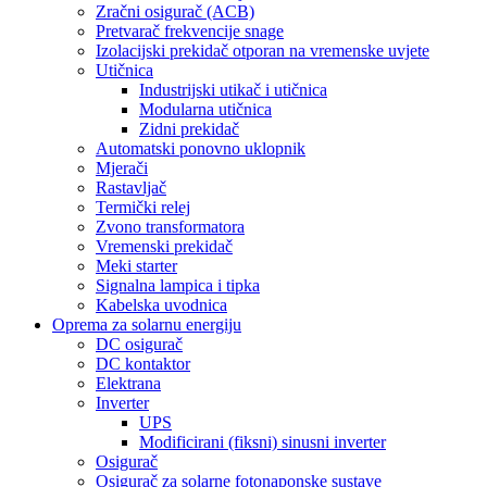
Zračni osigurač (ACB)
Pretvarač frekvencije snage
Izolacijski prekidač otporan na vremenske uvjete
Utičnica
Industrijski utikač i utičnica
Modularna utičnica
Zidni prekidač
Automatski ponovno uklopnik
Mjerači
Rastavljač
Termički relej
Zvono transformatora
Vremenski prekidač
Meki starter
Signalna lampica i tipka
Kabelska uvodnica
Oprema za solarnu energiju
DC osigurač
DC kontaktor
Elektrana
Inverter
UPS
Modificirani (fiksni) sinusni inverter
Osigurač
Osigurač za solarne fotonaponske sustave