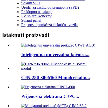
Solarni SPD
Uređaj za zaštitu od prenapona (SPD)
Preklopno napajanje
PV solarni konektor
Solarni panel
Prijenosni punjač za električna vozila
Istaknuti proizvodi
Inteligentna univerzalna kočnica...
CJN-250-300M60 Monokristalni...
Prijenosna elektrana CJPC...