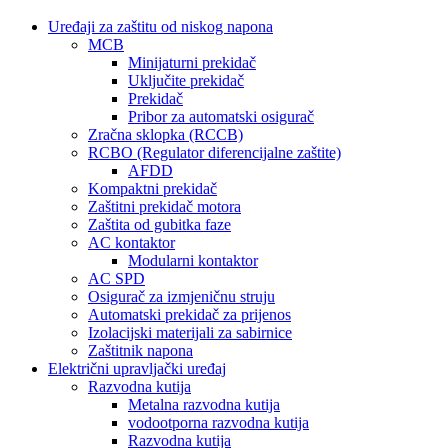
Uređaji za zaštitu od niskog napona
MCB
Minijaturni prekidač
Uključite prekidač
Prekidač
Pribor za automatski osigurač
Zračna sklopka (RCCB)
RCBO (Regulator diferencijalne zaštite)
AFDD
Kompaktni prekidač
Zaštitni prekidač motora
Zaštita od gubitka faze
AC kontaktor
Modularni kontaktor
AC SPD
Osigurač za izmjeničnu struju
Automatski prekidač za prijenos
Izolacijski materijali za sabirnice
Zaštitnik napona
Električni upravljački uređaj
Razvodna kutija
Metalna razvodna kutija
vodootporna razvodna kutija
Razvodna kutija