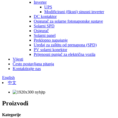
Inverter
UPS
Modificirani (fiksni) sinusni inverter
DC kontaktor
Osigurač za solarne fotonaponske sustave
Solarni SPD
Osigurač
Solarni panel
Preklopno napajanje
Uređaj za zaštitu od prenapona (SPD)
PV solarni konektor
Prijenosni punjač za električna vozila
Vijesti
Često postavljana pitanja
Kontaktirajte nas
English
中文
Proizvodi
Kategorije