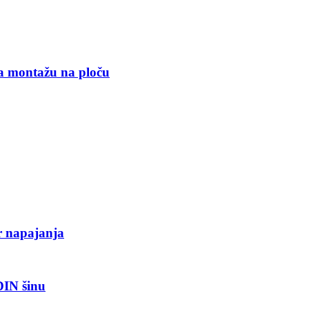
a montažu na ploču
r napajanja
DIN šinu