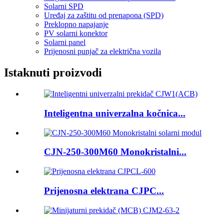
Solarni SPD
Uređaj za zaštitu od prenapona (SPD)
Preklopno napajanje
PV solarni konektor
Solarni panel
Prijenosni punjač za električna vozila
Istaknuti proizvodi
Inteligentna univerzalna kočnica...
CJN-250-300M60 Monokristalni...
Prijenosna elektrana CJPC...