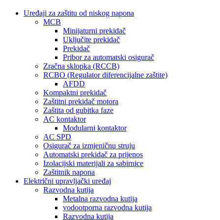
Uređaji za zaštitu od niskog napona
MCB
Minijaturni prekidač
Uključite prekidač
Prekidač
Pribor za automatski osigurač
Zračna sklopka (RCCB)
RCBO (Regulator diferencijalne zaštite)
AFDD
Kompaktni prekidač
Zaštitni prekidač motora
Zaštita od gubitka faze
AC kontaktor
Modularni kontaktor
AC SPD
Osigurač za izmjeničnu struju
Automatski prekidač za prijenos
Izolacijski materijali za sabirnice
Zaštitnik napona
Električni upravljački uređaj
Razvodna kutija
Metalna razvodna kutija
vodootporna razvodna kutija
Razvodna kutija