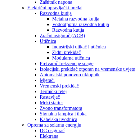
Zaštitnik napona
Električni upravljački uređaj
Razvodna kutija
Metalna razvodna kutija
Vodootporna razvodna kutija
Razvodna kutija
Zračni osigurač (ACB)
Utičnica
Industrijski utikač i utičnica
Zidni prekidač
Modularna utičnica
Pretvarač frekvencije snage
Izolacijski prekidač otporan na vremenske uvjete
Automatski ponovno uklopnik
Mjerači
Vremenski prekidač
Termički relej
Rastavljač
Meki starter
Zvono transformatora
Signalna lampica i tipka
Kabelska uvodnica
Oprema za solarnu energiju
DC osigurač
Elektrana