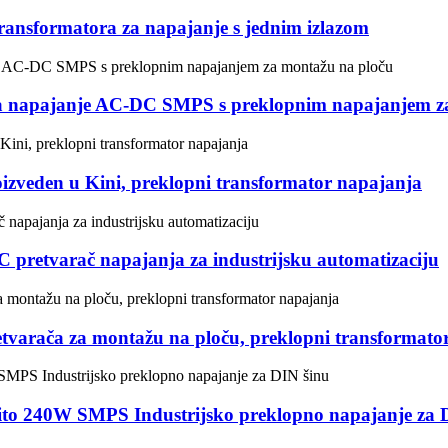
ransformatora za napajanje s jednim izlazom
za napajanje AC-DC SMPS s preklopnim napajanjem z
izveden u Kini, preklopni transformator napajanja
 pretvarač napajanja za industrijsku automatizaciju
varača za montažu na ploču, preklopni transformato
to 240W SMPS Industrijsko preklopno napajanje za 