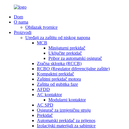
Dom
O nama
Obilazak tvornice
Proizvodi
Uređaji za zaštitu od niskog napona
MCB
Minijaturni prekidač
Uključite prekidač
Pribor za automatski osigurač
Zračna sklopka (RCCB)
RCBO (Regulator diferencijalne zaštite)
Kompaktni prekidač
Zaštitni prekidač motora
Zaštita od gubitka faze
AFDD
AC kontaktor
Modularni kontaktor
AC SPD
Osigurač za izmjeničnu struju
Prekidač
Automatski prekidač za prijenos
Izolacijski materijali za sabirnice