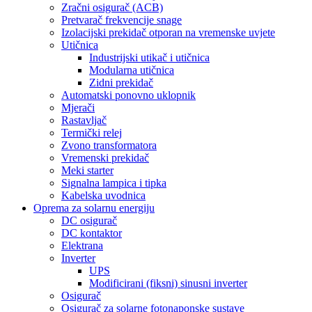
Zračni osigurač (ACB)
Pretvarač frekvencije snage
Izolacijski prekidač otporan na vremenske uvjete
Utičnica
Industrijski utikač i utičnica
Modularna utičnica
Zidni prekidač
Automatski ponovno uklopnik
Mjerači
Rastavljač
Termički relej
Zvono transformatora
Vremenski prekidač
Meki starter
Signalna lampica i tipka
Kabelska uvodnica
Oprema za solarnu energiju
DC osigurač
DC kontaktor
Elektrana
Inverter
UPS
Modificirani (fiksni) sinusni inverter
Osigurač
Osigurač za solarne fotonaponske sustave