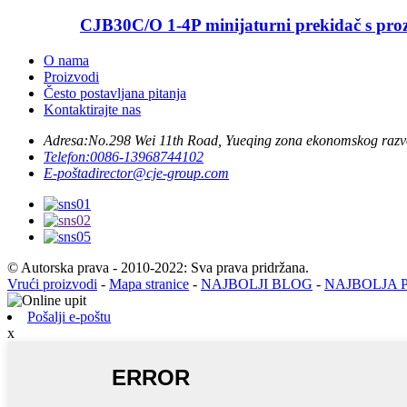
CJB30C/O 1-4P minijaturni prekidač s pro
O nama
Proizvodi
Često postavljana pitanja
Kontaktirajte nas
Adresa:
No.298 Wei 11th Road, Yueqing zona ekonomskog razv
Telefon:
0086-13968744102
E-pošta
director@cje-group.com
© Autorska prava - 2010-2022: Sva prava pridržana.
Vrući proizvodi
-
Mapa stranice
-
NAJBOLJI BLOG
-
NAJBOLJA 
Pošalji e-poštu
x