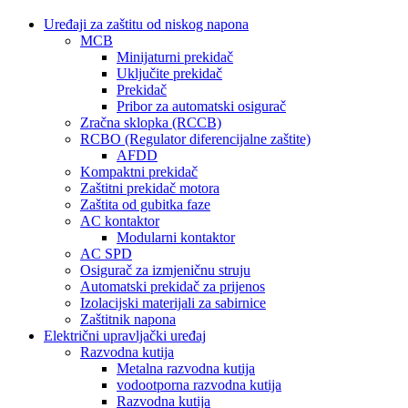
Uređaji za zaštitu od niskog napona
MCB
Minijaturni prekidač
Uključite prekidač
Prekidač
Pribor za automatski osigurač
Zračna sklopka (RCCB)
RCBO (Regulator diferencijalne zaštite)
AFDD
Kompaktni prekidač
Zaštitni prekidač motora
Zaštita od gubitka faze
AC kontaktor
Modularni kontaktor
AC SPD
Osigurač za izmjeničnu struju
Automatski prekidač za prijenos
Izolacijski materijali za sabirnice
Zaštitnik napona
Električni upravljački uređaj
Razvodna kutija
Metalna razvodna kutija
vodootporna razvodna kutija
Razvodna kutija