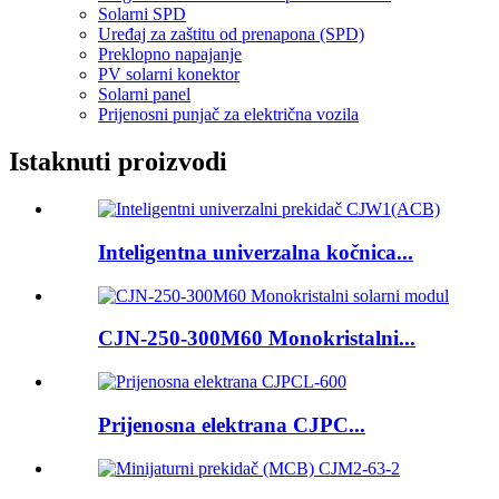
Solarni SPD
Uređaj za zaštitu od prenapona (SPD)
Preklopno napajanje
PV solarni konektor
Solarni panel
Prijenosni punjač za električna vozila
Istaknuti proizvodi
Inteligentna univerzalna kočnica...
CJN-250-300M60 Monokristalni...
Prijenosna elektrana CJPC...