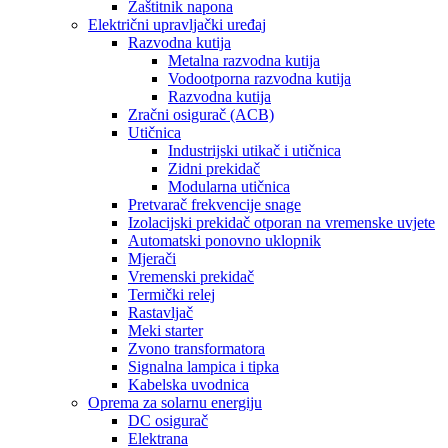
Zaštitnik napona
Električni upravljački uređaj
Razvodna kutija
Metalna razvodna kutija
Vodootporna razvodna kutija
Razvodna kutija
Zračni osigurač (ACB)
Utičnica
Industrijski utikač i utičnica
Zidni prekidač
Modularna utičnica
Pretvarač frekvencije snage
Izolacijski prekidač otporan na vremenske uvjete
Automatski ponovno uklopnik
Mjerači
Vremenski prekidač
Termički relej
Rastavljač
Meki starter
Zvono transformatora
Signalna lampica i tipka
Kabelska uvodnica
Oprema za solarnu energiju
DC osigurač
Elektrana