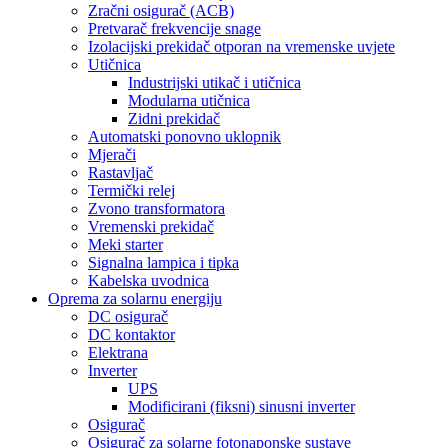
Zračni osigurač (ACB)
Pretvarač frekvencije snage
Izolacijski prekidač otporan na vremenske uvjete
Utičnica
Industrijski utikač i utičnica
Modularna utičnica
Zidni prekidač
Automatski ponovno uklopnik
Mjerači
Rastavljač
Termički relej
Zvono transformatora
Vremenski prekidač
Meki starter
Signalna lampica i tipka
Kabelska uvodnica
Oprema za solarnu energiju
DC osigurač
DC kontaktor
Elektrana
Inverter
UPS
Modificirani (fiksni) sinusni inverter
Osigurač
Osigurač za solarne fotonaponske sustave