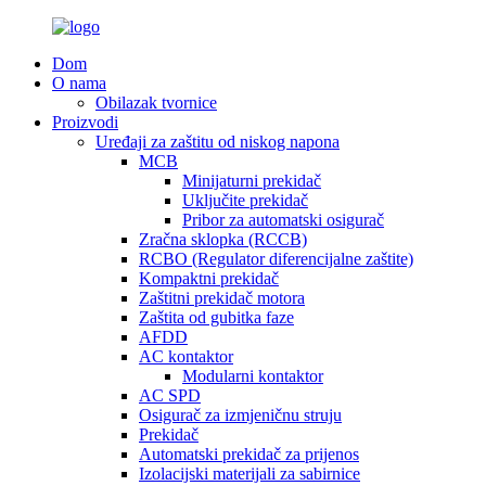
Dom
O nama
Obilazak tvornice
Proizvodi
Uređaji za zaštitu od niskog napona
MCB
Minijaturni prekidač
Uključite prekidač
Pribor za automatski osigurač
Zračna sklopka (RCCB)
RCBO (Regulator diferencijalne zaštite)
Kompaktni prekidač
Zaštitni prekidač motora
Zaštita od gubitka faze
AFDD
AC kontaktor
Modularni kontaktor
AC SPD
Osigurač za izmjeničnu struju
Prekidač
Automatski prekidač za prijenos
Izolacijski materijali za sabirnice