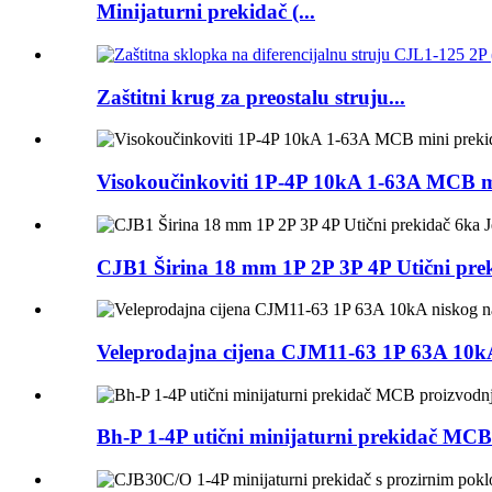
Minijaturni prekidač (...
Zaštitni krug za preostalu struju...
Visokoučinkoviti 1P-4P 10kA 1-63A MCB mi
CJB1 Širina 18 mm 1P 2P 3P 4P Utični pre
Veleprodajna cijena CJM11-63 1P 63A 10kA
Bh-P 1-4P utični minijaturni prekidač MCB