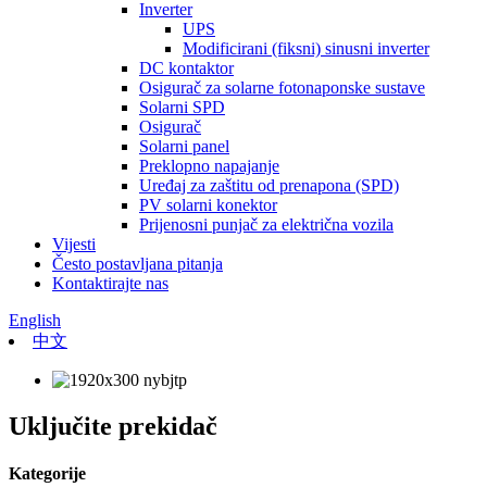
Inverter
UPS
Modificirani (fiksni) sinusni inverter
DC kontaktor
Osigurač za solarne fotonaponske sustave
Solarni SPD
Osigurač
Solarni panel
Preklopno napajanje
Uređaj za zaštitu od prenapona (SPD)
PV solarni konektor
Prijenosni punjač za električna vozila
Vijesti
Često postavljana pitanja
Kontaktirajte nas
English
中文
Uključite prekidač
Kategorije