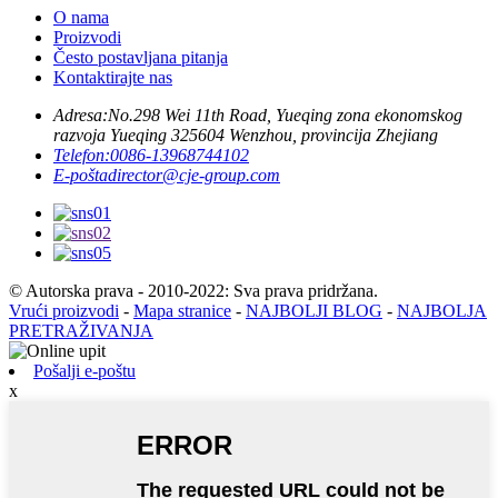
O nama
Proizvodi
Često postavljana pitanja
Kontaktirajte nas
Adresa:
No.298 Wei 11th Road, Yueqing zona ekonomskog
razvoja Yueqing 325604 Wenzhou, provincija Zhejiang
Telefon:
0086-13968744102
E-pošta
director@cje-group.com
© Autorska prava - 2010-2022: Sva prava pridržana.
Vrući proizvodi
-
Mapa stranice
-
NAJBOLJI BLOG
-
NAJBOLJA
PRETRAŽIVANJA
Pošalji e-poštu
x