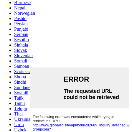
Burmese
Nepali
Norwegian
Pashto
Persian
Punjabi
Serbian
Sesotho
Sinhala
Slovak
Slovenian
Somali
Samoan
Scots Gaelic
Shona
Sindhi
Sundanese
Swahili
Tajik
Tamil
Telugu
Thai
Ukrainian
Urdu
Uzbek