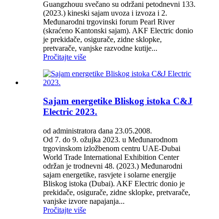
Guangzhouu svečano su održani petodnevni 133.
(2023.) kineski sajam uvoza i izvoza i 2.
Međunarodni trgovinski forum Pearl River
(skraćeno Kantonski sajam). AKF Electric donio
je prekidače, osigurače, zidne sklopke,
pretvarače, vanjske razvodne kutije...
Pročitajte više
Sajam energetike Bliskog istoka C&J
Electric 2023.
od administratora dana 23.05.2008.
Od 7. do 9. ožujka 2023. u Međunarodnom
trgovinskom izložbenom centru UAE-Dubai
World Trade International Exhibition Center
održan je trodnevni 48. (2023.) Međunarodni
sajam energetike, rasvjete i solarne energije
Bliskog istoka (Dubai). AKF Electric donio je
prekidače, osigurače, zidne sklopke, pretvarače,
vanjske izvore napajanja...
Pročitajte više