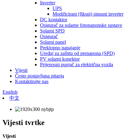
Inverter
UPS
Modificirani (fiksni) sinusni inverter
DC kontaktor
Osigurač za solarne fotonaponske sustave
Solarni SPD
Osigurač
Solarni panel
Preklopno napajanje
Uređaj za zaštitu od prenapona (SPD)
PV solarni konektor
Prijenosni punjač za električna vozila
Vijesti
Često postavljana pitanja
Kontaktirajte nas
English
中文
Vijesti tvrtke
Vijesti