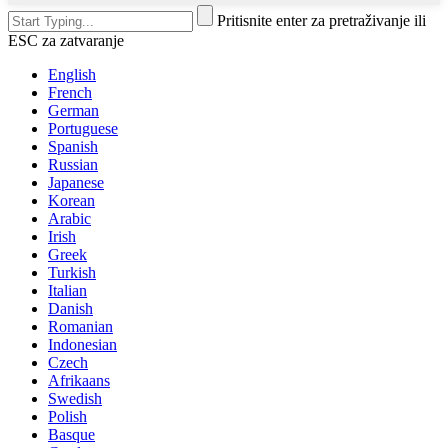
Pritisnite enter za pretraživanje ili
ESC za zatvaranje
English
French
German
Portuguese
Spanish
Russian
Japanese
Korean
Arabic
Irish
Greek
Turkish
Italian
Danish
Romanian
Indonesian
Czech
Afrikaans
Swedish
Polish
Basque