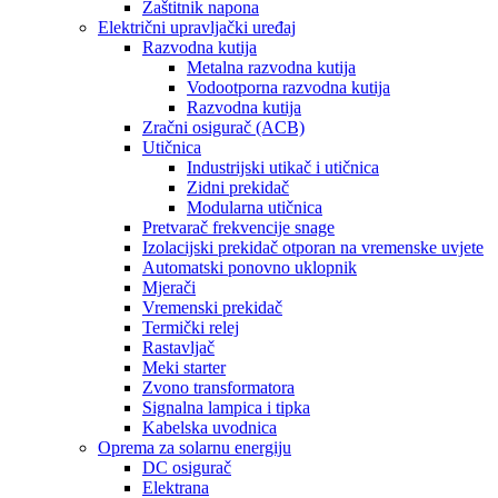
Zaštitnik napona
Električni upravljački uređaj
Razvodna kutija
Metalna razvodna kutija
Vodootporna razvodna kutija
Razvodna kutija
Zračni osigurač (ACB)
Utičnica
Industrijski utikač i utičnica
Zidni prekidač
Modularna utičnica
Pretvarač frekvencije snage
Izolacijski prekidač otporan na vremenske uvjete
Automatski ponovno uklopnik
Mjerači
Vremenski prekidač
Termički relej
Rastavljač
Meki starter
Zvono transformatora
Signalna lampica i tipka
Kabelska uvodnica
Oprema za solarnu energiju
DC osigurač
Elektrana