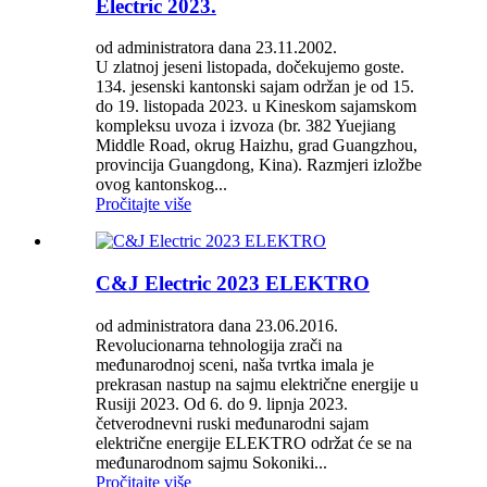
Electric 2023.
od administratora dana 23.11.2002.
U zlatnoj jeseni listopada, dočekujemo goste.
134. jesenski kantonski sajam održan je od 15.
do 19. listopada 2023. u Kineskom sajamskom
kompleksu uvoza i izvoza (br. 382 Yuejiang
Middle Road, okrug Haizhu, grad Guangzhou,
provincija Guangdong, Kina). Razmjeri izložbe
ovog kantonskog...
Pročitajte više
C&J Electric 2023 ELEKTRO
od administratora dana 23.06.2016.
Revolucionarna tehnologija zrači na
međunarodnoj sceni, naša tvrtka imala je
prekrasan nastup na sajmu električne energije u
Rusiji 2023. Od 6. do 9. lipnja 2023.
četverodnevni ruski međunarodni sajam
električne energije ELEKTRO održat će se na
međunarodnom sajmu Sokoniki...
Pročitajte više