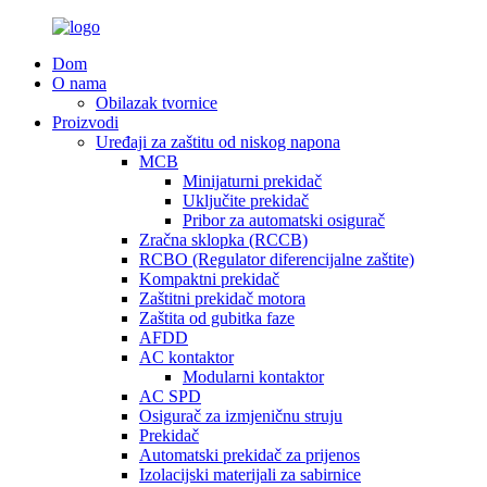
Dom
O nama
Obilazak tvornice
Proizvodi
Uređaji za zaštitu od niskog napona
MCB
Minijaturni prekidač
Uključite prekidač
Pribor za automatski osigurač
Zračna sklopka (RCCB)
RCBO (Regulator diferencijalne zaštite)
Kompaktni prekidač
Zaštitni prekidač motora
Zaštita od gubitka faze
AFDD
AC kontaktor
Modularni kontaktor
AC SPD
Osigurač za izmjeničnu struju
Prekidač
Automatski prekidač za prijenos
Izolacijski materijali za sabirnice