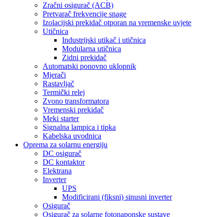
Zračni osigurač (ACB)
Pretvarač frekvencije snage
Izolacijski prekidač otporan na vremenske uvjete
Utičnica
Industrijski utikač i utičnica
Modularna utičnica
Zidni prekidač
Automatski ponovno uklopnik
Mjerači
Rastavljač
Termički relej
Zvono transformatora
Vremenski prekidač
Meki starter
Signalna lampica i tipka
Kabelska uvodnica
Oprema za solarnu energiju
DC osigurač
DC kontaktor
Elektrana
Inverter
UPS
Modificirani (fiksni) sinusni inverter
Osigurač
Osigurač za solarne fotonaponske sustave