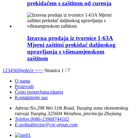
prekidačem s zaštitom od curenja
Izravna prodaja iz tvornice 1-63A
Mjerni zaštitni prekidač daljinskog
upravljanja s višenamjenskom
zaštitom
1
2
3
4
5
6
Sljedeće >
>>
Stranica 1 / 7
O nama
Proizvodi
Često postavljana pitanja
Kontaktirajte nas
Adresa:
No.298 Wei 11th Road, Yueqing zona ekonomskog
razvoja Yueqing 325604 Wenzhou, provincija Zhejiang
Telefon:
0086-13968744102
E-pošta
director@cje-group.com