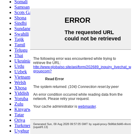
Somali
Samoan
Scots Gaelic
Shona
Sindhi
Sundanese
Swahili
Tajik
Tamil
Telugu
Thai
Ukrainian
Urdu
Uzbek
Vietnamese
Welsh
Xhosa
Yiddish
Yoruba
Zulu
Kinyarwanda
Tatar
Oriya
Turkmen
Uyghur