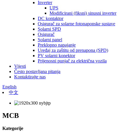
Inverter
UPS
Modificirani (fiksni) sinusni inverter
DC kontaktor
Osigurač za solarne fotonaponske sustave
Solarni SPD
Osigurač
Solarni panel
Preklopno napajanje
Uređaj za zaštitu od prenapona (SPD)
PV solarni konektor
Prijenosni punjač za električna vozila
Vijesti
Često postavljana pitanja
Kontaktirajte nas
English
中文
MCB
Kategorije