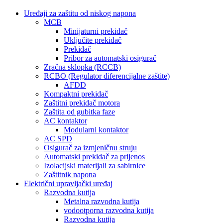
Uređaji za zaštitu od niskog napona
MCB
Minijaturni prekidač
Uključite prekidač
Prekidač
Pribor za automatski osigurač
Zračna sklopka (RCCB)
RCBO (Regulator diferencijalne zaštite)
AFDD
Kompaktni prekidač
Zaštitni prekidač motora
Zaštita od gubitka faze
AC kontaktor
Modularni kontaktor
AC SPD
Osigurač za izmjeničnu struju
Automatski prekidač za prijenos
Izolacijski materijali za sabirnice
Zaštitnik napona
Električni upravljački uređaj
Razvodna kutija
Metalna razvodna kutija
vodootporna razvodna kutija
Razvodna kutija