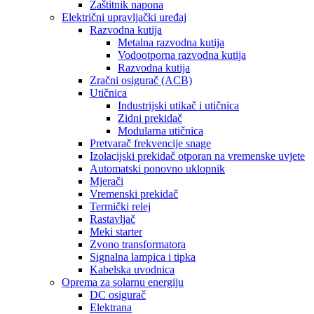
Zaštitnik napona
Električni upravljački uređaj
Razvodna kutija
Metalna razvodna kutija
Vodootporna razvodna kutija
Razvodna kutija
Zračni osigurač (ACB)
Utičnica
Industrijski utikač i utičnica
Zidni prekidač
Modularna utičnica
Pretvarač frekvencije snage
Izolacijski prekidač otporan na vremenske uvjete
Automatski ponovno uklopnik
Mjerači
Vremenski prekidač
Termički relej
Rastavljač
Meki starter
Zvono transformatora
Signalna lampica i tipka
Kabelska uvodnica
Oprema za solarnu energiju
DC osigurač
Elektrana