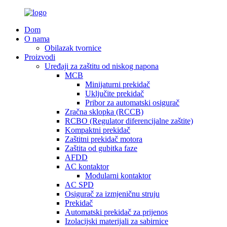
Dom
O nama
Obilazak tvornice
Proizvodi
Uređaji za zaštitu od niskog napona
MCB
Minijaturni prekidač
Uključite prekidač
Pribor za automatski osigurač
Zračna sklopka (RCCB)
RCBO (Regulator diferencijalne zaštite)
Kompaktni prekidač
Zaštitni prekidač motora
Zaštita od gubitka faze
AFDD
AC kontaktor
Modularni kontaktor
AC SPD
Osigurač za izmjeničnu struju
Prekidač
Automatski prekidač za prijenos
Izolacijski materijali za sabirnice