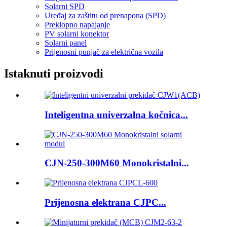
Solarni SPD
Uređaj za zaštitu od prenapona (SPD)
Preklopno napajanje
PV solarni konektor
Solarni panel
Prijenosni punjač za električna vozila
Istaknuti proizvodi
Inteligentna univerzalna kočnica...
CJN-250-300M60 Monokristalni...
Prijenosna elektrana CJPC...