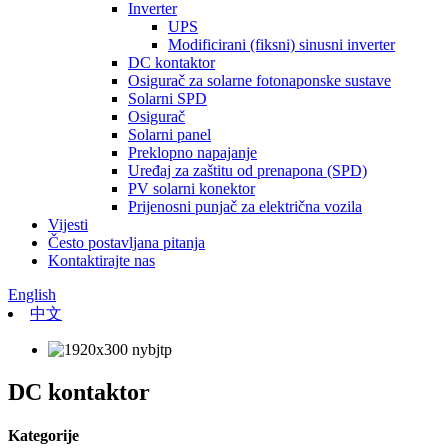
Inverter
UPS
Modificirani (fiksni) sinusni inverter
DC kontaktor
Osigurač za solarne fotonaponske sustave
Solarni SPD
Osigurač
Solarni panel
Preklopno napajanje
Uređaj za zaštitu od prenapona (SPD)
PV solarni konektor
Prijenosni punjač za električna vozila
Vijesti
Često postavljana pitanja
Kontaktirajte nas
English
中文
DC kontaktor
Kategorije