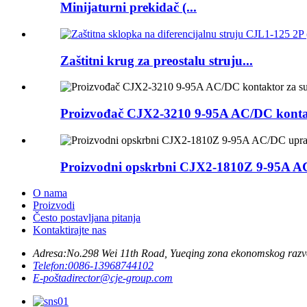
Minijaturni prekidač (...
Zaštitni krug za preostalu struju...
Proizvođač CJX2-3210 9-95A AC/DC kontakt
Proizvodni opskrbni CJX2-1810Z 9-95A AC
O nama
Proizvodi
Često postavljana pitanja
Kontaktirajte nas
Adresa:
No.298 Wei 11th Road, Yueqing zona ekonomskog razv
Telefon:
0086-13968744102
E-pošta
director@cje-group.com