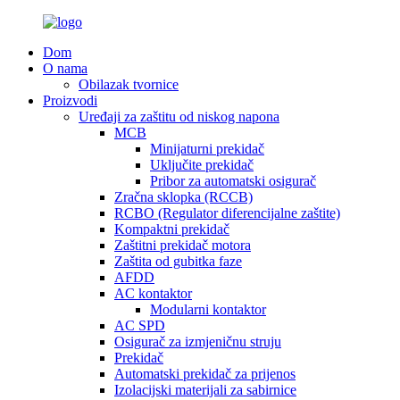
Dom
O nama
Obilazak tvornice
Proizvodi
Uređaji za zaštitu od niskog napona
MCB
Minijaturni prekidač
Uključite prekidač
Pribor za automatski osigurač
Zračna sklopka (RCCB)
RCBO (Regulator diferencijalne zaštite)
Kompaktni prekidač
Zaštitni prekidač motora
Zaštita od gubitka faze
AFDD
AC kontaktor
Modularni kontaktor
AC SPD
Osigurač za izmjeničnu struju
Prekidač
Automatski prekidač za prijenos
Izolacijski materijali za sabirnice