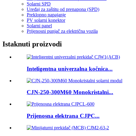
Solarni SPD
Uređaj za zaštitu od prenapona (SPD)
Preklopno napajanje
PV solarni konektor
Solarni panel
Prijenosni punjač za električna vozila
Istaknuti proizvodi
Inteligentna univerzalna kočnica...
CJN-250-300M60 Monokristalni...
Prijenosna elektrana CJPC...