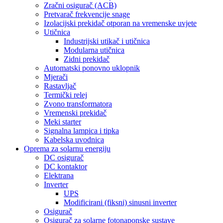
Zračni osigurač (ACB)
Pretvarač frekvencije snage
Izolacijski prekidač otporan na vremenske uvjete
Utičnica
Industrijski utikač i utičnica
Modularna utičnica
Zidni prekidač
Automatski ponovno uklopnik
Mjerači
Rastavljač
Termički relej
Zvono transformatora
Vremenski prekidač
Meki starter
Signalna lampica i tipka
Kabelska uvodnica
Oprema za solarnu energiju
DC osigurač
DC kontaktor
Elektrana
Inverter
UPS
Modificirani (fiksni) sinusni inverter
Osigurač
Osigurač za solarne fotonaponske sustave