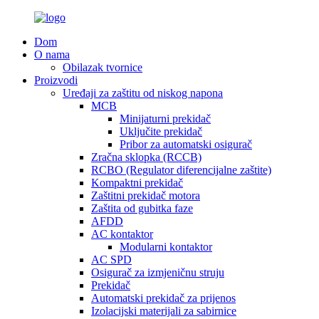
Dom
O nama
Obilazak tvornice
Proizvodi
Uređaji za zaštitu od niskog napona
MCB
Minijaturni prekidač
Uključite prekidač
Pribor za automatski osigurač
Zračna sklopka (RCCB)
RCBO (Regulator diferencijalne zaštite)
Kompaktni prekidač
Zaštitni prekidač motora
Zaštita od gubitka faze
AFDD
AC kontaktor
Modularni kontaktor
AC SPD
Osigurač za izmjeničnu struju
Prekidač
Automatski prekidač za prijenos
Izolacijski materijali za sabirnice