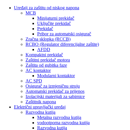
Uređaji za zaštitu od niskog napona
MCB
Minijaturni prekidač
Uključite prekidač
Prekidač
Pribor za automatski osigurač
Zračna sklopka (RCCB)
RCBO (Regulator diferencijalne zaštite)
AFDD
Kompaktni prekidač
Zaštitni prekidač motora
Zaštita od gubitka faze
AC kontaktor
Modularni kontaktor
AC SPD
Osigurač za izmjeničnu struju
Automatski prekidač za prijenos
Izolacijski materijali za sabirnice
Zaštitnik napona
Električni upravljački uređaj
Razvodna kutija
Metalna razvodna kutija
vodootporna razvodna kutija
Razvodna kutija