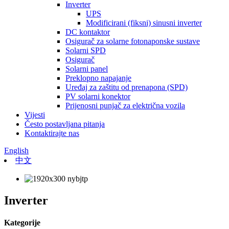
Inverter
UPS
Modificirani (fiksni) sinusni inverter
DC kontaktor
Osigurač za solarne fotonaponske sustave
Solarni SPD
Osigurač
Solarni panel
Preklopno napajanje
Uređaj za zaštitu od prenapona (SPD)
PV solarni konektor
Prijenosni punjač za električna vozila
Vijesti
Često postavljana pitanja
Kontaktirajte nas
English
中文
Inverter
Kategorije