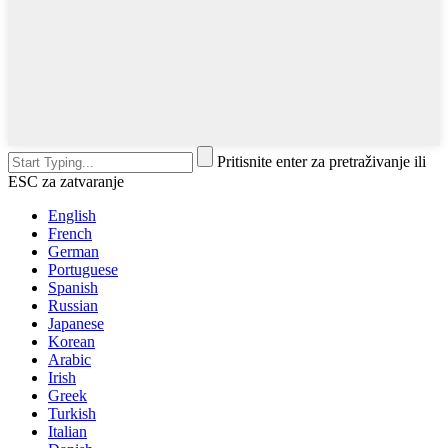
Pritisnite enter za pretraživanje ili
ESC za zatvaranje
English
French
German
Portuguese
Spanish
Russian
Japanese
Korean
Arabic
Irish
Greek
Turkish
Italian