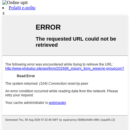
Pošalji e-poštu
x