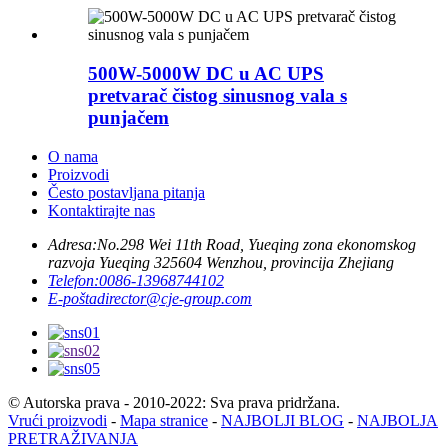
500W-5000W DC u AC UPS
pretvarač čistog sinusnog vala s
punjačem
O nama
Proizvodi
Često postavljana pitanja
Kontaktirajte nas
Adresa:
No.298 Wei 11th Road, Yueqing zona ekonomskog
razvoja Yueqing 325604 Wenzhou, provincija Zhejiang
Telefon:
0086-13968744102
E-pošta
director@cje-group.com
© Autorska prava - 2010-2022: Sva prava pridržana.
Vrući proizvodi
-
Mapa stranice
-
NAJBOLJI BLOG
-
NAJBOLJA
PRETRAŽIVANJA