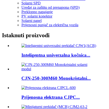
Solarni SPD
Uređaj za zaštitu od prenapona (SPD)
Preklopno napajanje
PV solarni konektor
Solarni panel
Prijenosni punjač za električna vozila
Istaknuti proizvodi
Inteligentna univerzalna kočnica...
CJN-250-300M60 Monokristalni...
Prijenosna elektrana CJPC...