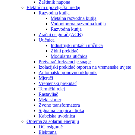
Zaštitnik napona
Električni upravljački uređaj
Razvodna kutija
Metalna razvodna kutija
Vodootporna razvodna kutija
Razvodna kutija
Zračni osigurač (ACB)
Utičnica
Industrijski utikač i utičnica
Zidni prekidač
Modularna utičnica
Pretvarač frekvencije snage
Izolacijski prekidač otporan na vremenske uvjete
Automatski ponovno uklopnik
Mjerači
Vremenski prekidač
Termički relej
Rastavljač
Meki starter
Zvono transformatora
Signalna lampica i tipka
Kabelska uvodnica
Oprema za solarnu energiju
DC osigurač
Elektrana