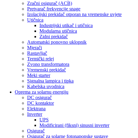
Zračni osigurač (ACB)
Pretvarač frekvencije snage
Izolacijski prekidač otporan na vremenske uvjete
Utičnica
Industrijski utikač i utičnica
Modularna utičnica
Zidni prekidač
Automatski ponovno uklopnik
Mjerači
Rastavljač
Termički relej
Zvono transformatora
Vremenski prekidač
Meki starter
Signalna lampica i tipka
Kabelska uvodnica
Oprema za solarnu energiju
DC osigurač
DC kontaktor
Elektrana
Inverter
UPS
Modificirani (fiksni) sinusni inverter
Osigurač
Osigurač za solarne fotonaponske sustave