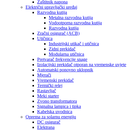
Zaštitnik napona
Električni upravljački uređaj
Razvodna kutija
Metalna razvodna kutija
Vodootporna razvodna kutija
Razvodna kutija
Zračni osigurač (ACB)
Utičnica
Industrijski utikač i utičnica
Zidni prekidač
Modularna utičnica
Pretvarač frekvencije snage
Izolacijski prekidač otporan na vremenske uvjete
Automatski ponovno uklopnik
Mjerači
Vremenski prekidač
Termički relej
Rastavljač
Meki starter
Zvono transformatora
Signalna lampica i tipka
Kabelska uvodnica
Oprema za solarnu energiju
DC osigurač
Elektrana