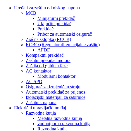
Uređaji za zaštitu od niskog napona
MCB
Minijaturni prekidač
Uključite prekidač
Prekidač
Pribor za automatski osigurač
Zračna sklopka (RCCB)
RCBO (Regulator diferencijalne zaštite)
AFDD
Kompaktni prekidač
Zaštitni prekidač motora
Zaštita od gubitka faze
AC kontaktor
Modularni kontaktor
AC SPD
Osigurač za izmjeničnu struju
Automatski prekidač za prijenos
Izolacijski materijali za sabirnice
Zaštitnik napona
Električni upravljački uređaj
Razvodna kutija
Metalna razvodna kutija
vodootporna razvodna kutija
Razvodna kutija