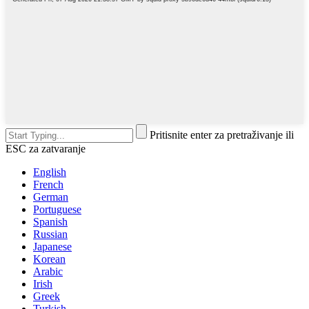
Pritisnite enter za pretraživanje ili
ESC za zatvaranje
English
French
German
Portuguese
Spanish
Russian
Japanese
Korean
Arabic
Irish
Greek
Turkish