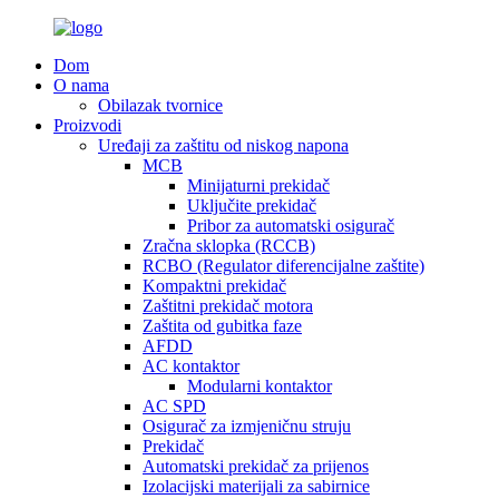
Dom
O nama
Obilazak tvornice
Proizvodi
Uređaji za zaštitu od niskog napona
MCB
Minijaturni prekidač
Uključite prekidač
Pribor za automatski osigurač
Zračna sklopka (RCCB)
RCBO (Regulator diferencijalne zaštite)
Kompaktni prekidač
Zaštitni prekidač motora
Zaštita od gubitka faze
AFDD
AC kontaktor
Modularni kontaktor
AC SPD
Osigurač za izmjeničnu struju
Prekidač
Automatski prekidač za prijenos
Izolacijski materijali za sabirnice