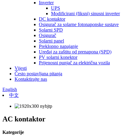
Inverter
UPS
Modificirani (fiksni) sinusni inverter
DC kontaktor
Osigurač za solarne fotonaponske sustave
Solarni SPD
Osigurač
Solarni panel
Preklopno napajanje
Uređaj za zaštitu od prenapona (SPD)
PV solarni konektor
Prijenosni punjač za električna vozila
Vijesti
Često postavljana pitanja
Kontaktirajte nas
English
中文
AC kontaktor
Kategorije