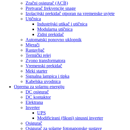
Zračni osigurač (ACB)
Pretvarač frekvencije snage
Izolacijski prekidač otporan na vremenske uvjete
Utičnica
Industrijski utikač i utičnica
Modularna utičnica
Zidni prekidač
Automatski ponovno uklopnik
Mjerači
Rastavljač
Termički relej
Zvono transformatora
Vremenski prekidač
Meki starter
Signalna lampica i tipka
Kabelska uvodnica
Oprema za solarnu energiju
DC osigurač
DC kontaktor
Elektrana
Inverter
UPS
Modificirani (fiksni) sinusni inverter
Osigurač
Osigurač za solarne fotonaponske sustave