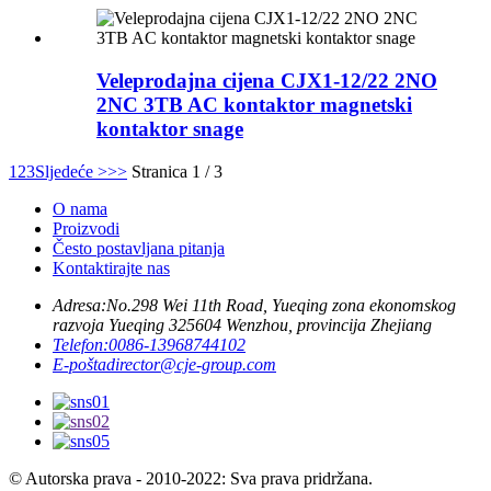
Veleprodajna cijena CJX1-12/22 2NO
2NC 3TB AC kontaktor magnetski
kontaktor snage
1
2
3
Sljedeće >
>>
Stranica 1 / 3
O nama
Proizvodi
Često postavljana pitanja
Kontaktirajte nas
Adresa:
No.298 Wei 11th Road, Yueqing zona ekonomskog
razvoja Yueqing 325604 Wenzhou, provincija Zhejiang
Telefon:
0086-13968744102
E-pošta
director@cje-group.com
© Autorska prava - 2010-2022: Sva prava pridržana.