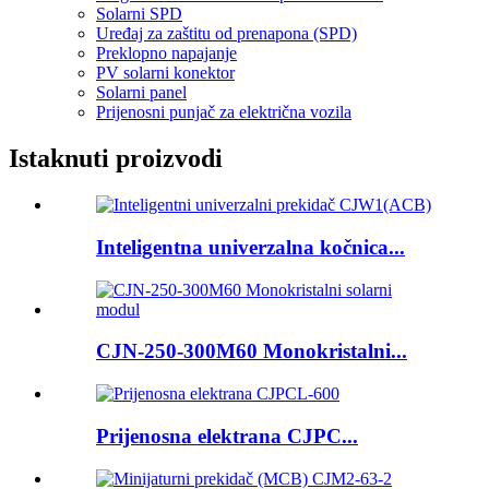
Solarni SPD
Uređaj za zaštitu od prenapona (SPD)
Preklopno napajanje
PV solarni konektor
Solarni panel
Prijenosni punjač za električna vozila
Istaknuti proizvodi
Inteligentna univerzalna kočnica...
CJN-250-300M60 Monokristalni...
Prijenosna elektrana CJPC...