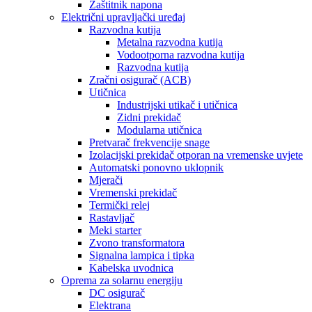
Zaštitnik napona
Električni upravljački uređaj
Razvodna kutija
Metalna razvodna kutija
Vodootporna razvodna kutija
Razvodna kutija
Zračni osigurač (ACB)
Utičnica
Industrijski utikač i utičnica
Zidni prekidač
Modularna utičnica
Pretvarač frekvencije snage
Izolacijski prekidač otporan na vremenske uvjete
Automatski ponovno uklopnik
Mjerači
Vremenski prekidač
Termički relej
Rastavljač
Meki starter
Zvono transformatora
Signalna lampica i tipka
Kabelska uvodnica
Oprema za solarnu energiju
DC osigurač
Elektrana