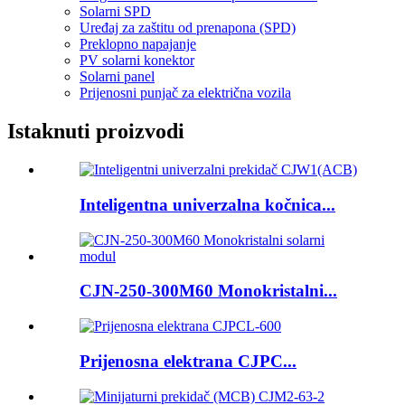
Solarni SPD
Uređaj za zaštitu od prenapona (SPD)
Preklopno napajanje
PV solarni konektor
Solarni panel
Prijenosni punjač za električna vozila
Istaknuti proizvodi
Inteligentna univerzalna kočnica...
CJN-250-300M60 Monokristalni...
Prijenosna elektrana CJPC...