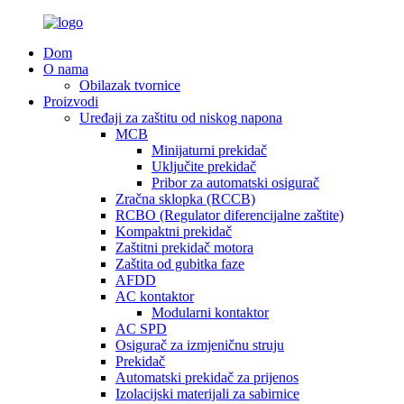
Dom
O nama
Obilazak tvornice
Proizvodi
Uređaji za zaštitu od niskog napona
MCB
Minijaturni prekidač
Uključite prekidač
Pribor za automatski osigurač
Zračna sklopka (RCCB)
RCBO (Regulator diferencijalne zaštite)
Kompaktni prekidač
Zaštitni prekidač motora
Zaštita od gubitka faze
AFDD
AC kontaktor
Modularni kontaktor
AC SPD
Osigurač za izmjeničnu struju
Prekidač
Automatski prekidač za prijenos
Izolacijski materijali za sabirnice