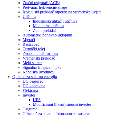
Zračni osigurač (ACB)
Pretvarač frekvencije snage
Izolacijski prekidač otporan na vremenske uvjete
Utičnica
Industrijski utikač i utičnica
Modularna utičnica
Zidni prekidač
Automatski ponovno uklopnik
Mjerači
Rastavljač
Termički relej
Zvono transformatora
Vremenski prekidač
Meki starter
Signalna lampica i tipka
Kabelska uvodnica
Oprema za solarnu energiju
DC osigurač
DC kontaktor
Elektrana
Inverter
UPS
Modificirani (fiksni) sinusni inverter
Osigurač
Osigurač za solarne fotonaponske sustave