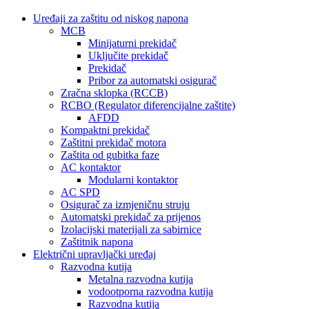
Uređaji za zaštitu od niskog napona
MCB
Minijaturni prekidač
Uključite prekidač
Prekidač
Pribor za automatski osigurač
Zračna sklopka (RCCB)
RCBO (Regulator diferencijalne zaštite)
AFDD
Kompaktni prekidač
Zaštitni prekidač motora
Zaštita od gubitka faze
AC kontaktor
Modularni kontaktor
AC SPD
Osigurač za izmjeničnu struju
Automatski prekidač za prijenos
Izolacijski materijali za sabirnice
Zaštitnik napona
Električni upravljački uređaj
Razvodna kutija
Metalna razvodna kutija
vodootporna razvodna kutija
Razvodna kutija