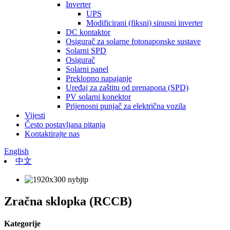
Inverter
UPS
Modificirani (fiksni) sinusni inverter
DC kontaktor
Osigurač za solarne fotonaponske sustave
Solarni SPD
Osigurač
Solarni panel
Preklopno napajanje
Uređaj za zaštitu od prenapona (SPD)
PV solarni konektor
Prijenosni punjač za električna vozila
Vijesti
Često postavljana pitanja
Kontaktirajte nas
English
中文
Zračna sklopka (RCCB)
Kategorije