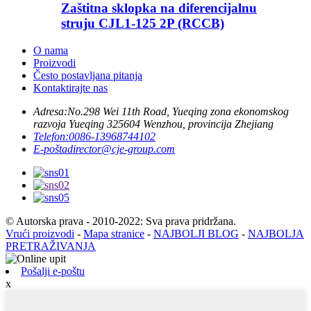
Zaštitna sklopka na diferencijalnu
struju CJL1-125 2P (RCCB)
O nama
Proizvodi
Često postavljana pitanja
Kontaktirajte nas
Adresa:
No.298 Wei 11th Road, Yueqing zona ekonomskog
razvoja Yueqing 325604 Wenzhou, provincija Zhejiang
Telefon:
0086-13968744102
E-pošta
director@cje-group.com
© Autorska prava - 2010-2022: Sva prava pridržana.
Vrući proizvodi
-
Mapa stranice
-
NAJBOLJI BLOG
-
NAJBOLJA
PRETRAŽIVANJA
Pošalji e-poštu
x