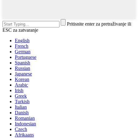
Pritisnite enter za pretraživanje ili
ESC za zatvaranje
English
French
German
Portuguese
Spanish
Russian
Japanese
Korean
Arabic
Irish
Greek
Turkish
Italian
Danish
Romanian
Indonesian
Czech
Afrikaans